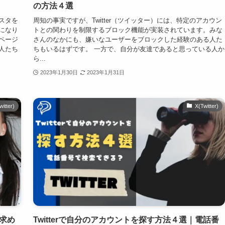
の方法４選
ンスタを
周知の事実ですが、Twitter（ツイッター）には、特定のアカウン
になり
トとの関わりを制限するブロック機能が実装されています。みな
ルページ
さんのなかにも、嫌いなユーザーをブロックした経験のある人た
人たち
ちもいるはずです。 一方で、自分が友達であると思っている人か
ら...
2023年1月30日
2023年1月31日
witter)
X(Twitter)
｜求め
Twitterで自分のアカウントを探す方法４選｜電話番