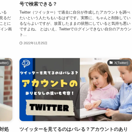
号で検索できる？
ている
Twitter（ツイッター）で過去に自分が作成したアカウントを調べ
見るだ
たいという人たちもいるはずです。実際に、ちゃんと削除してい
ことに
るならよいですが、放置したままの状態にしていると気持ち悪い
グイン画
ですよね。 とはいえ、Twitterでログインできない自分のアカウン
ト...
2022年11月25日
witter)
X(Twitter)
と対処
ツイッターを見てるのはバレる？アカウントのあり