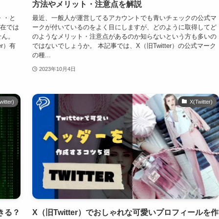
方法やメリット・注意点を解説
・・と
最近、一般人が運営してるアカウントでも青いチェックの公式マ
現在では
ークが付いているのをよく目にしますが、どのように取得してど
せん。
のようなメリット・注意点があるのか知らないという方も多いの
r）有
ではないでしょうか。 本記事では、X（旧Twitter）の公式マーク
の種...
2023年10月4日
witter)
X(Twitter)
起きる？
X（旧Twitter）でおしゃれな可愛いプロフィールを作