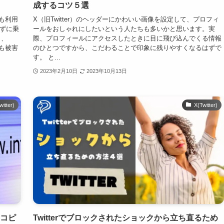
成するコツ５選
とも利用
X（旧Twitter）のヘッダーにかわいい画像を設定して、プロフィ
わずに乗
ールをおしゃれにしたいという人たちも多いかと思います。実
し、
際、プロフィールにアクセスしたときに目に飛び込んでくる情報
にも被害
のひとつですから、こだわることで印象に残りやすくなるはずで
す。 と...
2023年2月10日
2023年10月13日
witter)
X(Twitter)
とコピ
Twitterでブロックされたショックから立ち直るため