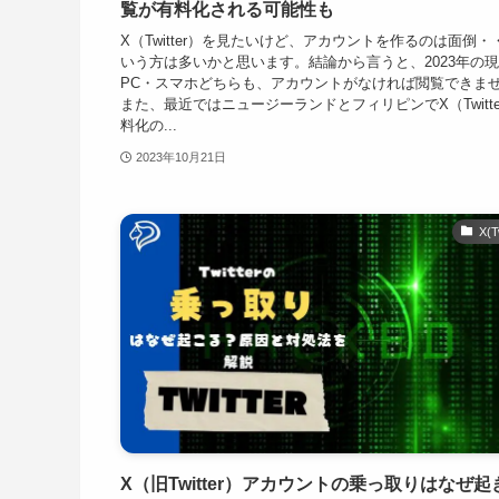
覧が有料化される可能性も
X（Twitter）を見たいけど、アカウントを作るのは面倒・
いう方は多いかと思います。結論から言うと、2023年の
PC・スマホどちらも、アカウントがなければ閲覧できま
また、最近ではニュージーランドとフィリピンでX（Twitte
料化の...
2023年10月21日
X(T
X（旧Twitter）アカウントの乗っ取りはなぜ