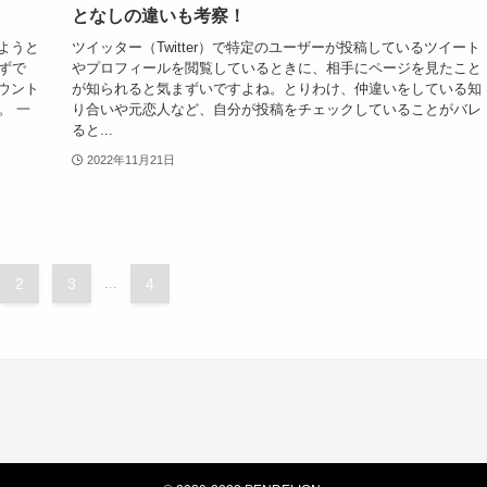
となしの違いも考察！
しようと
ツイッター（Twitter）で特定のユーザーが投稿しているツイート
ずで
やプロフィールを閲覧しているときに、相手にページを見たこと
カウント
が知られると気まずいですよね。とりわけ、仲違いをしている知
。 一
り合いや元恋人など、自分が投稿をチェックしていることがバレ
ると...
2022年11月21日
2
3
...
4