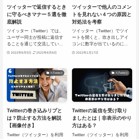
ツイッターで返信するとき
ツイッターで他人のコメン
に守るべきマナー５選を徹
トを見れない４つの原因と
底解説
対処法を考察
ツイッター（Twitter）では、
ツイッター（Twitter）でツイ
ユーザー同士が投稿に返信す
ートを開くと、吹き出しアイ
ることを通じて交流してい...
コンに数字が出ているのに...
2022年8月5日
2022年8月6日
2022年1月17日
X(Twitter)
X(Twitter)
Twitterの巻き込みリプと
Twitterの返信を受け取り
は？防止する方法を解説
ましたとは｜非表示のやり
【画像付き】
方はある？
Twitter（ツイッター）を利用
Twitter（ツイッター）を利用