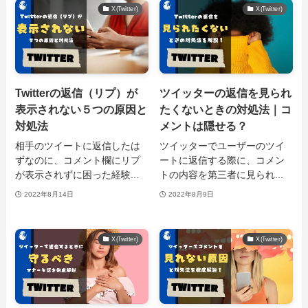
X(Twitter)
X(Twitter)
Twitterの返信（リプ）が
ツイッターの返信を見られ
表示されない５つの原因と
たくないときの対処法｜コ
対処法
メントは隠せる？
相手のツイートに返信したは
ツイッターでユーザーのツイ
ずなのに、コメント欄にリプ
ートに返信する際に、コメン
が表示されずに困った経験...
トの内容を第三者に見られ...
2022年8月14日
2022年8月9日
X(Twitter)
X(Twitter)