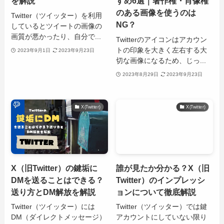
を解説
すめ6選｜著作権・肖像権
のある画像を使うのは
Twitter（ツイッター）を利用
NG？
しているとツイートの画像の
画質が悪かったり、自分で...
Twitterのアイコンはアカウン
トの印象を大きく左右する大
2023年9月1日
2023年9月23日
切な画像になるため、じっ...
2023年8月29日
2023年9月23日
X(Twitter)
X(Twitter)
X（旧Twitter）の鍵垢に
誰が見たか分かる？X（旧
DMを送ることはできる？
Twitter）のインプレッシ
送り方とDM解放を解説
ョンについて徹底解説
Twitter（ツイッター）には
Twitter（ツイッター）では鍵
DM（ダイレクトメッセージ）
アカウントにしていない限り