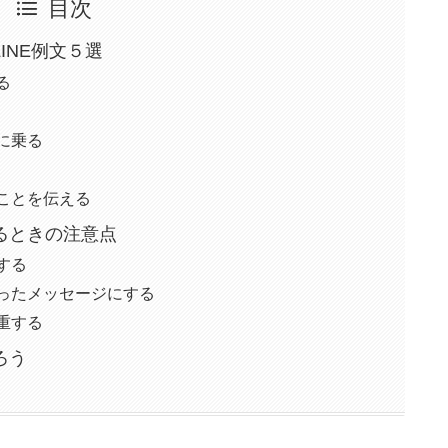
目次
INE例文５選
る
に乗る
ことを伝える
るときの注意点
する
もったメッセージにする
重する
ろう