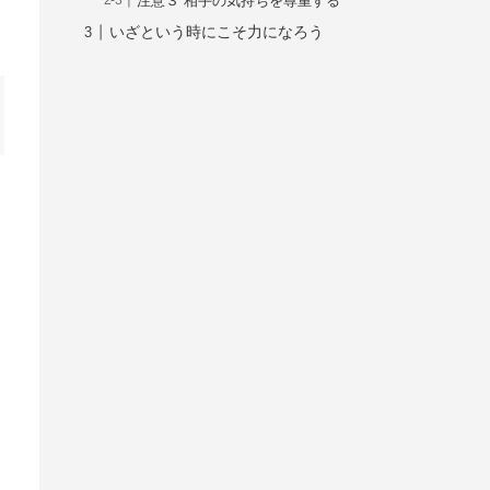
注意３ 相手の気持ちを尊重する
いざという時にこそ力になろう