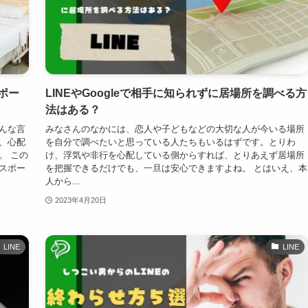
ポー
LINEやGoogleで相手に知られずに居場所を調べる方
法はある？
んな言
みなさんのなかには、恋人や子どもなどの大切な人が今いる場所
、心配
を自分で調べたいと思っている人たちもいるはずです。とりわ
。 この
け、浮気や非行を心配している側からすれば、とりあえず居場所
スポー
を把握できるだけでも、一旦は安心できますよね。 とはいえ、本
人から...
2023年4月20日
LINE
LINE