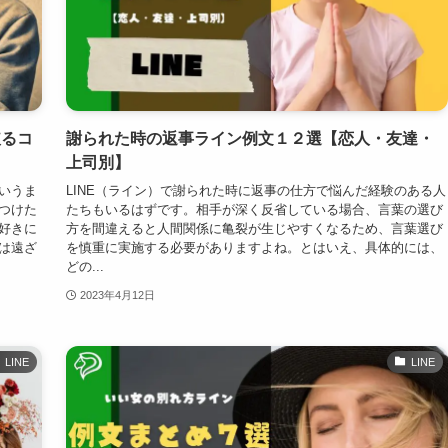
破るコ
謝られた時の返事ライン例文１２選【恋人・友達・
上司別】
いうま
LINE（ライン）で謝られた時に返事の仕方で悩んだ経験のある人
つけた
たちもいるはずです。相手が深く反省している場合、言葉の選び
好きに
方を間違えると人間関係に亀裂が生じやすくなるため、言葉選び
は遠ざ
を慎重に実施する必要がありますよね。とはいえ、具体的には、
どの...
2023年4月12日
LINE
LINE