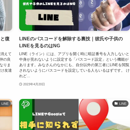
因と復
LINEのパスコードを解除する裏技｜彼氏や子供の
LINEを見るのはNG
に消えて
LINE（ライン）には、アプリを開く時に暗証番号を入力しないと
仲の良
中身が見れないように設定する「パスコード設定」という機能が
なりま
あります。みなさんのなかにも、自分以外の第三者にLINEを閲覧
だけ友達
されないようにパスコードを設定している人もいるはずです。 け
れど...
2023年4月20日
LINE
LINE