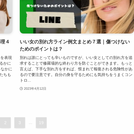
心理４
いい女の別れ方ライン例文まとめ７選｜傷つけない
ためのポイントは？
分を表現
別れは誰にとっても辛いものですが、いい女としての別れ方を追
るかに
求することで修羅場的な終わり方を防ぐことができます。もっと
、なかに
言えば、下手な別れ方をすれば、恨まれて報復される危険性があ
たちも
るので要注意です。自分の身を守るためにも気持ちをうまくコン
トロ...
2023年4月12日
2
3
...
19