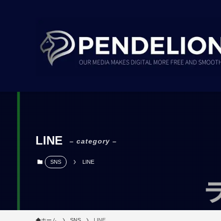
LINE
– category –
SNS
LINE
ホーム
SNS
LINE