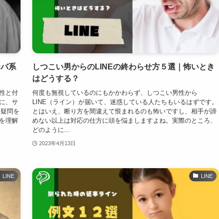
サバ系
しつこい男からのLINEの終わらせ方５選｜怖いとき
はどうする？
性と付
何度も無視しているのにもかかわらず、しつこい男性から
に、サ
LINE（ライン）が届いて、迷惑している人たちもいるはずです。
て疑問を
とはいえ、断り方を間違えて恨まれるのも怖いですし、相手が諦
を理解
めない以上は対応の仕方に頭を悩ましますよね。実際のところ、
どのように...
2023年4月13日
LINE
LINE