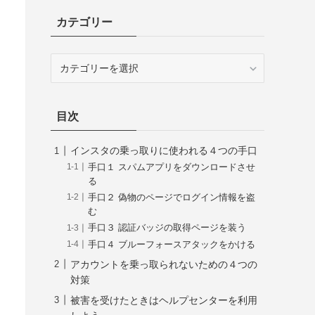
カテゴリー
カ
テ
ゴ
リ
目次
ー
インスタの乗っ取りに使われる４つの手口
手口１ スパムアプリをダウンロードさせ
る
手口２ 偽物のページでログイン情報を盗
む
手口３ 認証バッジの取得ページを装う
手口４ ブルーフォースアタックをかける
アカウントを乗っ取られないための４つの
対策
被害を受けたときはヘルプセンターを利用