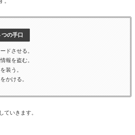
す。
４つの手口
ロードさせる。
ン情報を盗む。
ジを装う。
クをかける。
していきます。