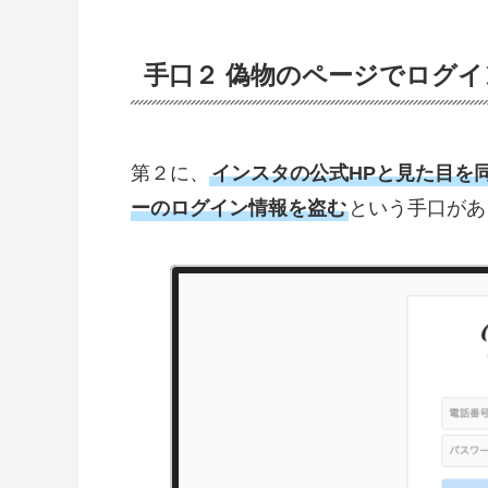
手口２ 偽物のページでログ
第２に、
インスタの公式HPと見た目を
ーのログイン情報を盗む
という手口があ