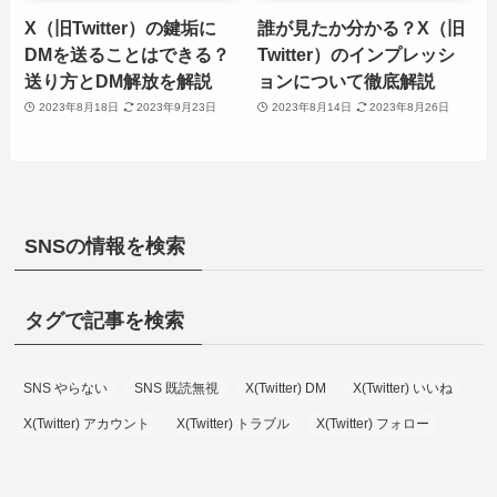
X（旧Twitter）の鍵垢に
誰が見たか分かる？X（旧
DMを送ることはできる？
Twitter）のインプレッシ
送り方とDM解放を解説
ョンについて徹底解説
2023年8月18日
2023年9月23日
2023年8月14日
2023年8月26日
SNSの情報を検索
タグで記事を検索
SNS やらない
SNS 既読無視
X(Twitter) DM
X(Twitter) いいね
X(Twitter) アカウント
X(Twitter) トラブル
X(Twitter) フォロー
X(Twitter) リプ
X(Twitter) リポスト
X(Twitter) 個人情報
X(Twitter) 凍結
X(Twitter) 名前
X(Twitter) 投稿
X(Twitter) 検索