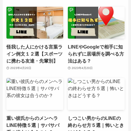
怪我した人にかける言葉ラ
LINEやGoogleで相手に知
イン例文１２選【スポーツ
られずに居場所を調べる方
に携わる友達・先輩別】
法はある？
2023年4月20日
2023年4月20日
重い彼氏からのメンヘラ
しつこい男からのLINEの
LINE特徴５選｜サバサバ
終わらせ方５選｜怖いとき