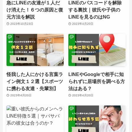
急にLINEの友達が１人だ
LINEのパスコードを解除
け消えた！６つの原因と復
する裏技｜彼氏や子供の
元方法を解説
LINEを見るのはNG
2023年10月23日
2023年4月20日
怪我した人にかける言葉ラ
LINEやGoogleで相手に知
イン例文１２選【スポーツ
られずに居場所を調べる方
に携わる友達・先輩別】
法はある？
2023年4月20日
2023年4月20日