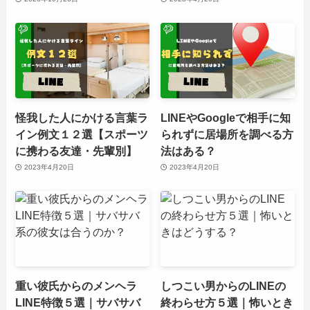
怪我した人にかける言葉ラ
LINEやGoogleで相手に知
イン例文１２選【スポーツ
られずに居場所を調べる方
に携わる友達・先輩別】
法はある？
2023年4月20日
2023年4月20日
重い彼氏からのメンヘラ
しつこい男からのLINEの
LINE特徴５選｜サバサバ
終わらせ方５選｜怖いとき