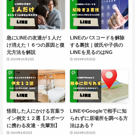
急にLINEの友達が１人だ
LINEのパスコードを解除
け消えた！６つの原因と復
する裏技｜彼氏や子供の
元方法を解説
LINEを見るのはNG
2023年10月23日
2023年4月20日
怪我した人にかける言葉ラ
LINEやGoogleで相手に知
イン例文１２選【スポーツ
られずに居場所を調べる方
に携わる友達・先輩別】
法はある？
2023年4月20日
2023年4月20日