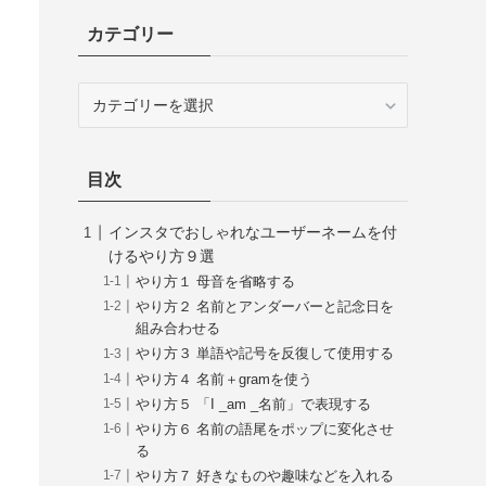
カテゴリー
カ
テ
ゴ
リ
目次
ー
インスタでおしゃれなユーザーネームを付
けるやり方９選
やり方１ 母音を省略する
やり方２ 名前とアンダーバーと記念日を
組み合わせる
やり方３ 単語や記号を反復して使用する
やり方４ 名前＋gramを使う
やり方５ 「I _am _名前」で表現する
やり方６ 名前の語尾をポップに変化させ
る
やり方７ 好きなものや趣味などを入れる