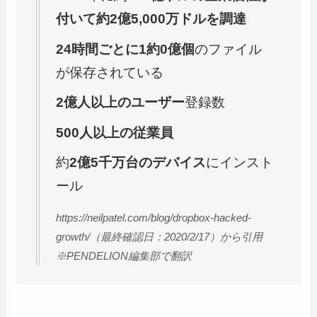
付いて約2億5,000万ドルを調達
24時間ごとに1約0億個
のファイル
が保存されている
2億人以上のユーザー
登録数
500人以上の従業員
約
2億5千万台のデバイス
にインスト
ール
https://neilpatel.com/blog/dropbox-hacked-
growth/（最終確認日：2020/2/17）から引用
※PENDELION編集部で翻訳